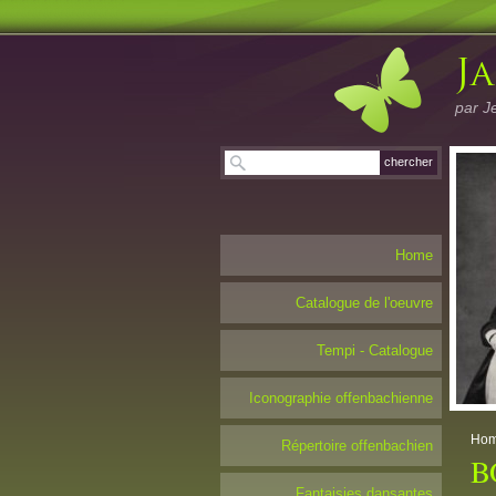
par J
Home
Catalogue de l'oeuvre
Tempi - Catalogue
Iconographie offenbachienne
Ho
Répertoire offenbachien
B
Fantaisies dansantes