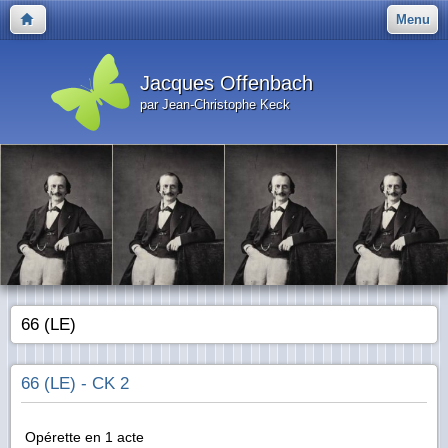
Menu
Jacques Offenbach
par Jean-Christophe Keck
66 (LE)
66 (LE) - CK 2
Opérette en 1 acte